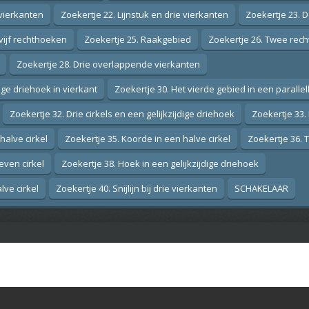
 vierkanten
Zoekertje 22. Lijnstuk en drie vierkanten
Zoekertje 23. D
 vijf rechthoeken
Zoekertje 25. Raakgebied
Zoekertje 26. Twee rec
Zoekertje 28. Drie overlappende vierkanten
ge driehoek in vierkant
Zoekertje 30. Het vierde gebied in een paralle
Zoekertje 32. Drie cirkels en een gelijkzijdige driehoek
Zoekertje 33.
halve cirkel
Zoekertje 35. Koorde in een halve cirkel
Zoekertje 36. 
even cirkel
Zoekertje 38. Hoek in een gelijkzijdige driehoek
lve cirkel
Zoekertje 40. Snijlijn bij drie vierkanten
SCHAKELAAR