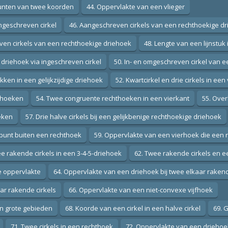
punten van twee koorden
44. Oppervlakte van een vlieger
ngeschreven cirkel
46. Aangeschreven cirkels van een rechthoekige d
ven cirkels van een rechthoekige driehoek
48. Lengte van een lijnstuk 
driehoek via ingeschreven cirkel
50. In- en omgeschreven cirkel van 
kken in een gelijkzijdige driehoek
52. Kwartcirkel en drie cirkels in een
iehoeken
54. Twee congruente rechthoeken in een vierkant
55. Over
eken
57. Drie halve cirkels bij een gelijkbenige rechthoekige driehoek
n punt buiten een rechthoek
59. Oppervlakte van een vierhoek die een 
e rakende cirkels in een 3-4-5-driehoek
62. Twee rakende cirkels en e
e oppervlakte
64. Oppervlakte van een driehoek bij twee elkaar rakend
aar rakende cirkels
66. Oppervlakte van een niet-convexe vijfhoek
en grote gebieden
68. Koorde van een cirkel in een halve cirkel
69. 
71. Twee cirkels in een rechthoek
72. Oppervlakte van een driehoek