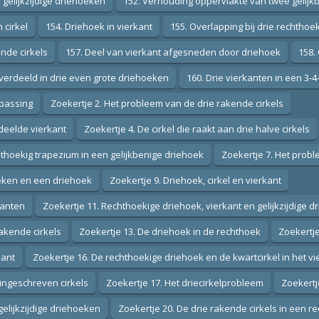
gelijkzijdige driehoeken
152. Verhouding oppervlakte van twee gelij
 cirkel
154. Driehoek in vierkant
155. Overlapping bij drie rechthoe
nde cirkels
157. Deel van vierkant afgesneden door driehoek
158.
 verdeeld in drie even grote driehoeken
160. Drie vierkanten in een 3-
epassing
Zoekertje 2. Het probleem van de drie rakende cirkels
deelde vierkant
Zoekertje 4. De cirkel die raakt aan drie halve cirkels
thoekig trapezium in een gelijkbenige driehoek
Zoekertje 7. Het probl
eken en een driehoek
Zoekertje 9. Driehoek, cirkel en vierkant
kanten
Zoekertje 11. Rechthoekige driehoek, vierkant en gelijkzijdige d
rakende cirkels
Zoekertje 13. De driehoek in de rechthoek
Zoekertje
kant
Zoekertje 16. De rechthoekige driehoek en de kwartcirkel in het vi
 ingeschreven cirkels
Zoekertje 17. Het driecirkelprobleem
Zoekertj
elijkzijdige driehoeken
Zoekertje 20. De drie rakende cirkels in een r