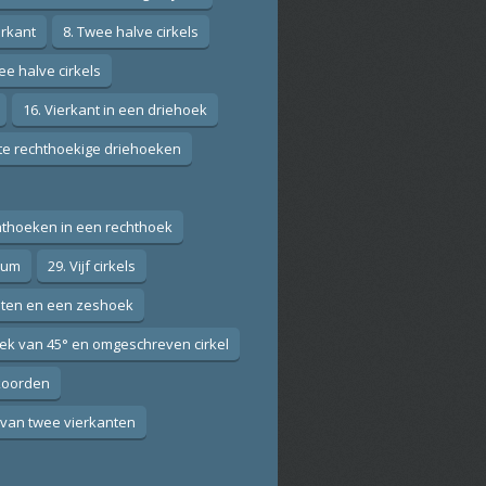
erkant
8. Twee halve cirkels
ee halve cirkels
16. Vierkant in een driehoek
ote rechthoekige driehoeken
hthoeken in een rechthoek
ium
29. Vijf cirkels
anten en een zeshoek
ek van 45° en omgeschreven cirkel
 koorden
 van twee vierkanten