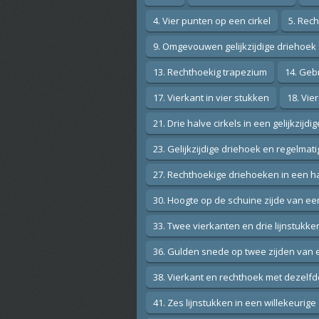
4. Vier punten op een cirkel
5. Rec
9. Omgevouwen gelijkzijdige driehoek
13. Rechthoekig trapezium
14. Gebr
17. Vierkant in vier stukken
18. Vie
21. Drie halve cirkels in een gelijkzijd
23. Gelijkzijdige driehoek en regelma
27. Rechthoekige driehoeken in een ha
30. Hoogte op de schuine zijde van e
33. Twee vierkanten en drie lijnstukke
36. Gulden snede op twee zijden van 
38. Vierkant en rechthoek met dezelf
41. Zes lijnstukken in een willekeurig