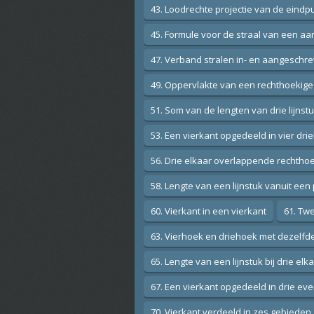
43. Loodrechte projectie van de eind
45. Formule voor de straal van een aa
47. Verband stralen in- en aangeschre
49. Oppervlakte van een rechthoekige 
51. Som van de lengten van drie lijnstu
53. Een vierkant opgedeeld in vier dr
56. Drie elkaar overlappende rechtho
58. Lengte van een lijnstuk vanuit ee
60. Vierkant in een vierkant
61. Twe
63. Vierhoek en driehoek met dezelfd
65. Lengte van een lijnstuk bij drie elk
67. Een vierkant opgedeeld in drie ev
70. Vierkant verdeeld in zes gebieden