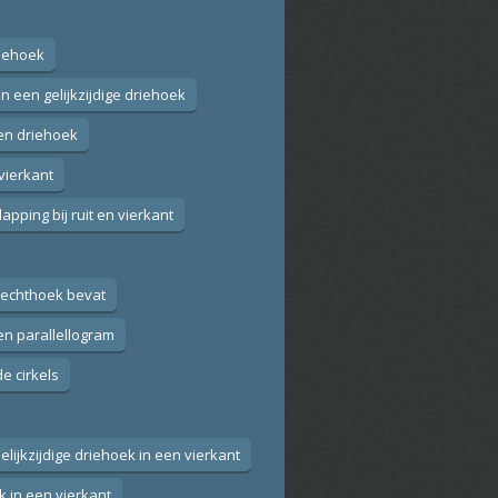
riehoek
in een gelijkzijdige driehoek
een driehoek
 vierkant
lapping bij ruit en vierkant
rechthoek bevat
en parallellogram
e cirkels
Gelijkzijdige driehoek in een vierkant
 in een vierkant