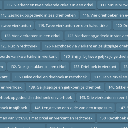
112. Vierkant en twee rakende cirkels in een cirkel
113. Sinus bij t
115. Zeshoek opgedeeld in zes driehoeken
116. Vier driehoeken en e
in twee vierkanten
119. Twee vierkanten en een halve cirkel
120. Dr
122. Vier vierkanten in een cirkel
123. Vierkant opgedeeld in vier vi
125. Ruit in rechthoek
126. Rechthoek via vierkant en gelijkzijdige dri
oorde van kwartcirkel in vierkant
130. Snijlijn bij twee gelijkzijdige dri
um
132. Drie lijnstukken in een cirkel
133. Driehoek in vierkant
13
rkant
136. Halve cirkel en driehoek in rechthoek
137. Halve cirkel en
 en vierhoek
139. Gelijkzijdige en gelijkbenige driehoek
140. Sikkel 
iehoek opgedeeld in driehoek en vierhoek
143. Drie vierkanten in een h
hoek in vijfhoek
146. Lengte van een zijde van een trapezium
147. 
man van Vitruvius met cirkel en vierkant en rechthoek
150. Rechthoek 