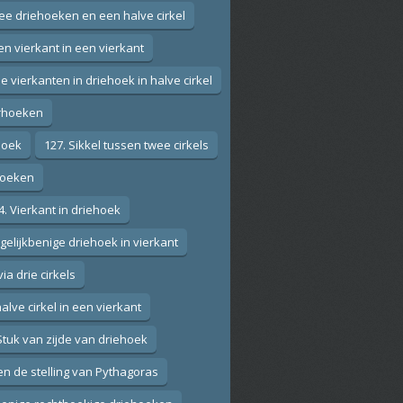
wee driehoeken en een halve cirkel
en vierkant in een vierkant
ie vierkanten in driehoek in halve cirkel
erhoeken
ehoek
127. Sikkel tussen twee cirkels
ehoeken
4. Vierkant in driehoek
 gelijkbenige driehoek in vierkant
via drie cirkels
alve cirkel in een vierkant
Stuk van zijde van driehoek
en de stelling van Pythagoras