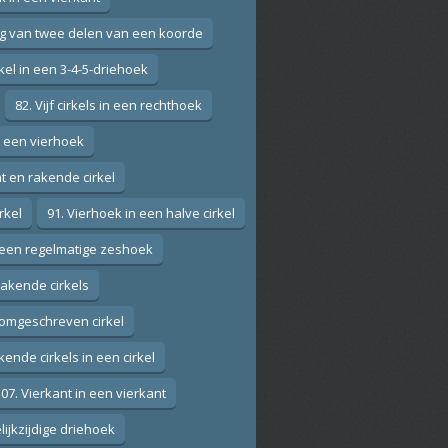
ng van twee delen van een koorde
rkel in een 3-4-5-driehoek
82. Vijf cirkels in een rechthoek
n een vierhoek
nt en rakende cirkel
rkel
91. Vierhoek in een halve cirkel
in een regelmatige zeshoek
rakende cirkels
omgeschreven cirkel
kende cirkels in een cirkel
07. Vierkant in een vierkant
lijkzijdige driehoek