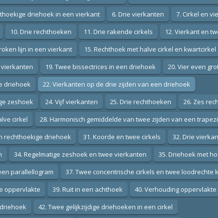
hthoekige driehoek in een vierkant
6. Drie vierkanten
7. Cirkel en vi
10. Drie rechthoeken
11. Drie rakende cirkels
12. Vierkant en tw
oken lijn in een vierkant
15. Rechthoek met halve cirkel en kwartcirkel
r vierkanten
19. Twee bissectrices in een driehoek
20. Vier even gr
ige driehoek
22. Vierkanten op de drie zijden van een driehoek
tige zeshoek
24. Vijf vierkanten
25. Drie rechthoeken
26. Zes rec
lve cirkel
28. Harmonisch gemiddelde van twee zijden van een trapez
en rechthoekige driehoek
31. Koorde en twee cirkels
32. Drie vierk
n
34. Regelmatige zeshoek en twee vierkanten
35. Driehoek met ho
een parallellogram
37. Twee concentrische cirkels en twee loodrechte
de oppervlakte
39. Ruit in een achthoek
40. Verhouding oppervlakte
e driehoek
42. Twee gelijkzijdige driehoeken in een cirkel