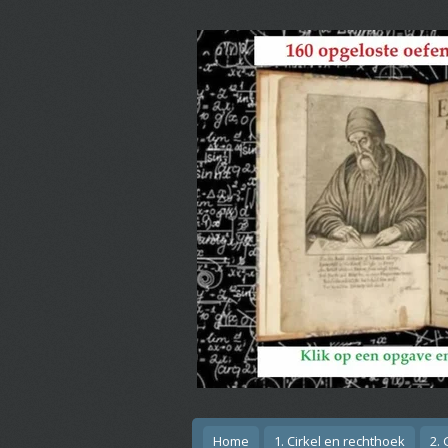
Ga
direct
naar
de
hoofdinhoud
Home
1. Cirkel en rechthoek
2.