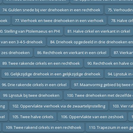
74. Gulden snede bij vier driehoeken in een rechthoek
75. Verhoudi
thoek
77. Vierhoek en twee driehoeken in een vierhoek
78. Halve ci
80. Stelling van Ptolemaeus en PHI
81. Halve cirkel en vierkant in cirkel
l van een 3-4-5-driehoek
84. Driehoek opgedeeld in drie driehoeken e
n zes driehoeken
86. Rechthoek en vierkant in een cirkel
87. Vierka
89. Twee rakende cirkels en een rechthoek
90. Rechthoek en halve ci
93. Gelijkzijdige driehoek in een gelijkzijdige driehoek
94. Lijnstuk 
96. Drie rakende cirkels in een cirkel
97. Maanvormig gebied bij twee 
99. Lijnstuk bij twee driehoeken
100. Twee driehoeken met dezelfde 
ing
102. Oppervlakte vierhoek via de zwaartelijnstelling
103. Vier ra
kel
105. Twee halve cirkels
106. Oppervlakte van een zeshoek
1
109. Twee rakend cirkels in een rechthoek
110. Trapezium in een ge