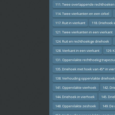
111. Twee overlappende rechthoeken
114. Twee vierkanten en een cirkel
117. Ruit in vierkant
118. Driehoek 
121. Twee vierkanten in een vierkant
124. Ruit en rechthoekige driehoek
128. Vierkant in een vierkant
129. K
131. Oppervlakte rechthoekig trapezi
135. Driehoek met hoek van 45° in vie
138. Verhouding oppervlakte driehoek
141. Oppervlakte vierhoek
142. Dr
144. Driehoek in vierhoek
145. Drie
148. Oppervlakte zeshoek
149. De 