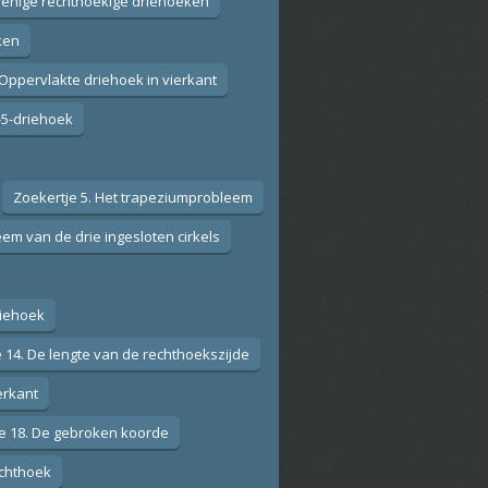
kbenige rechthoekige driehoeken
ken
 Oppervlakte driehoek in vierkant
4-5-driehoek
Zoekertje 5. Het trapeziumprobleem
eem van de drie ingesloten cirkels
riehoek
 14. De lengte van de rechthoekszijde
erkant
e 18. De gebroken koorde
echthoek