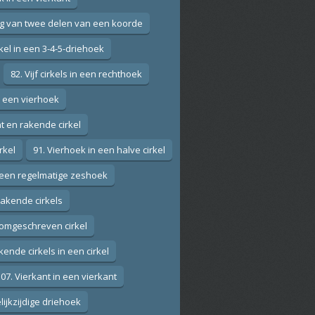
ng van twee delen van een koorde
rkel in een 3-4-5-driehoek
82. Vijf cirkels in een rechthoek
n een vierhoek
nt en rakende cirkel
rkel
91. Vierhoek in een halve cirkel
in een regelmatige zeshoek
rakende cirkels
omgeschreven cirkel
kende cirkels in een cirkel
07. Vierkant in een vierkant
lijkzijdige driehoek