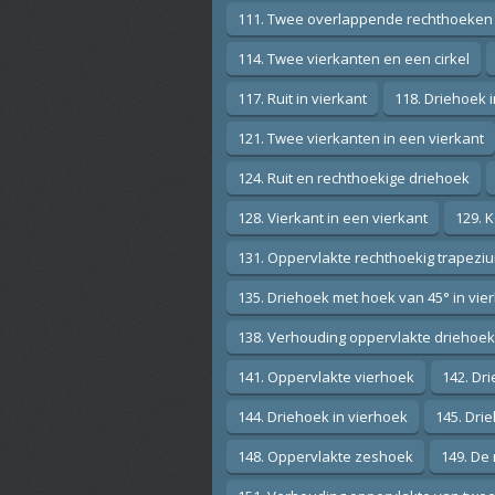
111. Twee overlappende rechthoeken
114. Twee vierkanten en een cirkel
117. Ruit in vierkant
118. Driehoek 
121. Twee vierkanten in een vierkant
124. Ruit en rechthoekige driehoek
128. Vierkant in een vierkant
129. K
131. Oppervlakte rechthoekig trapezi
135. Driehoek met hoek van 45° in vie
138. Verhouding oppervlakte driehoek
141. Oppervlakte vierhoek
142. Dr
144. Driehoek in vierhoek
145. Drie
148. Oppervlakte zeshoek
149. De 