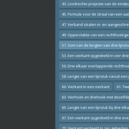
43. Loodrechte projectie van de eind
45. Formule voor de straal van een aa
47. Verband stralen in- en aangeschre
49. Oppervlakte van een rechthoekige 
51. Som van de lengten van drie lijnstu
53. Een vierkant opgedeeld in vier dr
56. Drie elkaar overlappende rechtho
58. Lengte van een lijnstuk vanuit ee
60. Vierkant in een vierkant
61. Twe
63. Vierhoek en driehoek met dezelfd
65. Lengte van een lijnstuk bij drie elk
67. Een vierkant opgedeeld in drie ev
70. Vierkant verdeeld in zes gebieden