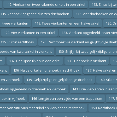
112. Vierkant en twee rakende cirkels in een cirkel
113. Sinus bij t
115. Zeshoek opgedeeld in zes driehoeken
116. Vier driehoeken en e
in twee vierkanten
119. Twee vierkanten en een halve cirkel
120. Dr
122. Vier vierkanten in een cirkel
123. Vierkant opgedeeld in vier vi
125. Ruit in rechthoek
126. Rechthoek via vierkant en gelijkzijdige dri
oorde van kwartcirkel in vierkant
130. Snijlijn bij twee gelijkzijdige dri
um
132. Drie lijnstukken in een cirkel
133. Driehoek in vierkant
13
rkant
136. Halve cirkel en driehoek in rechthoek
137. Halve cirkel en
 en vierhoek
139. Gelijkzijdige en gelijkbenige driehoek
140. Sikkel 
iehoek opgedeeld in driehoek en vierhoek
143. Drie vierkanten in een h
hoek in vijfhoek
146. Lengte van een zijde van een trapezium
147. 
man van Vitruvius met cirkel en vierkant en rechthoek
150. Rechthoek 