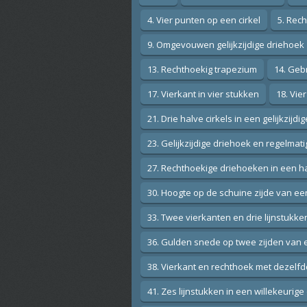
4. Vier punten op een cirkel
5. Rec
9. Omgevouwen gelijkzijdige driehoek
13. Rechthoekig trapezium
14. Gebr
17. Vierkant in vier stukken
18. Vie
21. Drie halve cirkels in een gelijkzijd
23. Gelijkzijdige driehoek en regelma
27. Rechthoekige driehoeken in een ha
30. Hoogte op de schuine zijde van e
33. Twee vierkanten en drie lijnstukke
36. Gulden snede op twee zijden van 
38. Vierkant en rechthoek met dezelf
41. Zes lijnstukken in een willekeurig