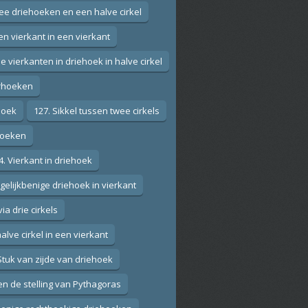
wee driehoeken en een halve cirkel
en vierkant in een vierkant
ie vierkanten in driehoek in halve cirkel
erhoeken
ehoek
127. Sikkel tussen twee cirkels
ehoeken
4. Vierkant in driehoek
 gelijkbenige driehoek in vierkant
via drie cirkels
alve cirkel in een vierkant
Stuk van zijde van driehoek
en de stelling van Pythagoras