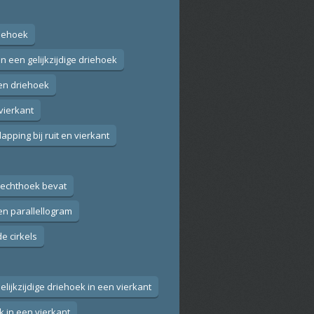
riehoek
in een gelijkzijdige driehoek
een driehoek
 vierkant
lapping bij ruit en vierkant
rechthoek bevat
en parallellogram
e cirkels
Gelijkzijdige driehoek in een vierkant
 in een vierkant