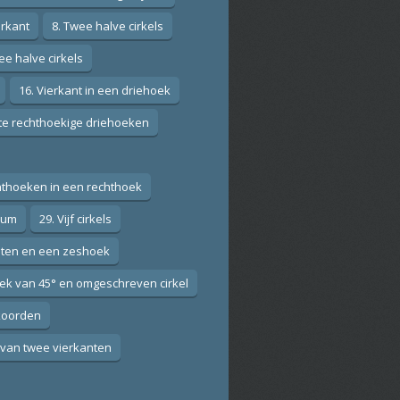
erkant
8. Twee halve cirkels
ee halve cirkels
16. Vierkant in een driehoek
ote rechthoekige driehoeken
hthoeken in een rechthoek
ium
29. Vijf cirkels
anten en een zeshoek
ek van 45° en omgeschreven cirkel
 koorden
 van twee vierkanten