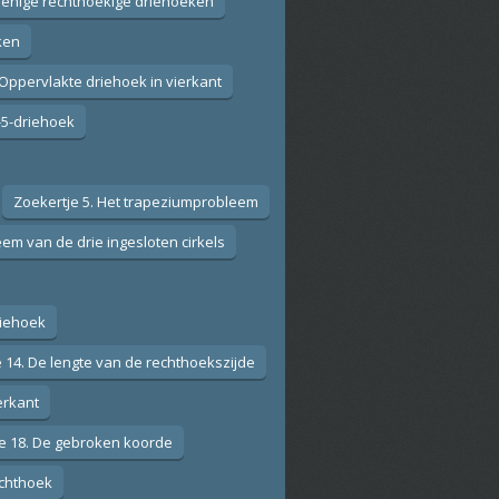
kbenige rechthoekige driehoeken
ken
 Oppervlakte driehoek in vierkant
4-5-driehoek
Zoekertje 5. Het trapeziumprobleem
eem van de drie ingesloten cirkels
riehoek
 14. De lengte van de rechthoekszijde
erkant
e 18. De gebroken koorde
echthoek