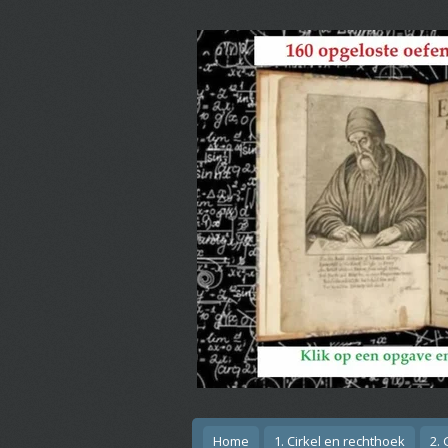
Ga
direct
naar
de
hoofdinhoud
Home
1. Cirkel en rechthoek
2.