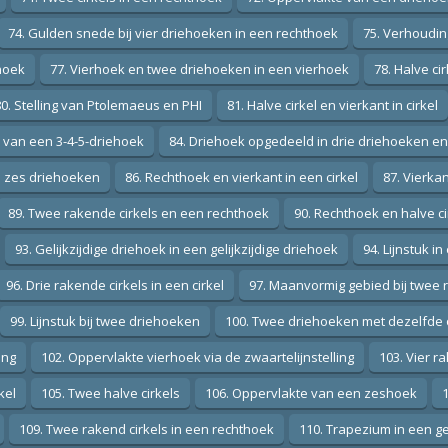
74. Gulden snede bij vier driehoeken in een rechthoek
75. Verhoudi
thoek
77. Vierhoek en twee driehoeken in een vierhoek
78. Halve ci
80. Stelling van Ptolemaeus en PHI
81. Halve cirkel en vierkant in cirkel
l van een 3-4-5-driehoek
84. Driehoek opgedeeld in drie driehoeken e
n zes driehoeken
86. Rechthoek en vierkant in een cirkel
87. Vierka
89. Twee rakende cirkels en een rechthoek
90. Rechthoek en halve ci
93. Gelijkzijdige driehoek in een gelijkzijdige driehoek
94. Lijnstuk 
96. Drie rakende cirkels in een cirkel
97. Maanvormig gebied bij twee 
99. Lijnstuk bij twee driehoeken
100. Twee driehoeken met dezelfde 
ing
102. Oppervlakte vierhoek via de zwaartelijnstelling
103. Vier ra
kel
105. Twee halve cirkels
106. Oppervlakte van een zeshoek
1
109. Twee rakend cirkels in een rechthoek
110. Trapezium in een ge