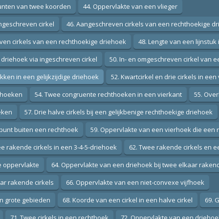
punten van twee koorden
44. Oppervlakte van een vlieger
ngeschreven cirkel
46. Aangeschreven cirkels van een rechthoekige d
ven cirkels van een rechthoekige driehoek
48. Lengte van een lijnstuk 
driehoek via ingeschreven cirkel
50. In- en omgeschreven cirkel van 
kken in een gelijkzijdige driehoek
52. Kwartcirkel en drie cirkels in een
iehoeken
54. Twee congruente rechthoeken in een vierkant
55. Over
eken
57. Drie halve cirkels bij een gelijkbenige rechthoekige driehoek
n punt buiten een rechthoek
59. Oppervlakte van een vierhoek die een 
e rakende cirkels in een 3-4-5-driehoek
62. Twee rakende cirkels en e
e oppervlakte
64. Oppervlakte van een driehoek bij twee elkaar rakend
aar rakende cirkels
66. Oppervlakte van een niet-convexe vijfhoek
en grote gebieden
68. Koorde van een cirkel in een halve cirkel
69. 
71. Twee cirkels in een rechthoek
72. Oppervlakte van een driehoek