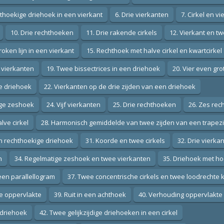
hthoekige driehoek in een vierkant
6. Drie vierkanten
7. Cirkel en vi
10. Drie rechthoeken
11. Drie rakende cirkels
12. Vierkant en tw
oken lijn in een vierkant
15. Rechthoek met halve cirkel en kwartcirkel
r vierkanten
19. Twee bissectrices in een driehoek
20. Vier even gr
ige driehoek
22. Vierkanten op de drie zijden van een driehoek
tige zeshoek
24. Vijf vierkanten
25. Drie rechthoeken
26. Zes rec
lve cirkel
28. Harmonisch gemiddelde van twee zijden van een trapez
en rechthoekige driehoek
31. Koorde en twee cirkels
32. Drie vierk
n
34. Regelmatige zeshoek en twee vierkanten
35. Driehoek met ho
een parallellogram
37. Twee concentrische cirkels en twee loodrechte
de oppervlakte
39. Ruit in een achthoek
40. Verhouding oppervlakte
e driehoek
42. Twee gelijkzijdige driehoeken in een cirkel