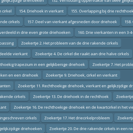
gelijkzijdige driehoeken
152. Verhouding oppervlakte van twee gelij
 cirkel
154. Driehoek in vierkant
155. Overlapping bij drie rechthoe
nde cirkels
157. Deel van vierkant afgesneden door driehoek
158.
 verdeeld in drie even grote driehoeken
160. Drie vierkanten in een 3-
epassing
Zoekertje 2. Het probleem van de drie rakende cirkels
deelde vierkant
Zoekertje 4. De cirkel die raakt aan drie halve cirkels
thoekig trapezium in een gelijkbenige driehoek
Zoekertje 7. Het probl
eken en een driehoek
Zoekertje 9. Driehoek, cirkel en vierkant
kanten
Zoekertje 11. Rechthoekige driehoek, vierkant en gelijkzijdige d
rakende cirkels
Zoekertje 13. De driehoek in de rechthoek
Zoekertje
kant
Zoekertje 16. De rechthoekige driehoek en de kwartcirkel in het vi
 ingeschreven cirkels
Zoekertje 17. Het driecirkelprobleem
Zoekertj
elijkzijdige driehoeken
Zoekertje 20. De drie rakende cirkels in een r