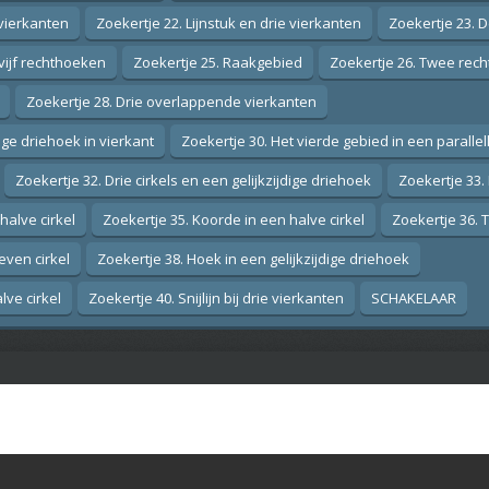
 vierkanten
Zoekertje 22. Lijnstuk en drie vierkanten
Zoekertje 23. D
 vijf rechthoeken
Zoekertje 25. Raakgebied
Zoekertje 26. Twee rec
Zoekertje 28. Drie overlappende vierkanten
ge driehoek in vierkant
Zoekertje 30. Het vierde gebied in een paralle
Zoekertje 32. Drie cirkels en een gelijkzijdige driehoek
Zoekertje 33.
halve cirkel
Zoekertje 35. Koorde in een halve cirkel
Zoekertje 36. 
even cirkel
Zoekertje 38. Hoek in een gelijkzijdige driehoek
lve cirkel
Zoekertje 40. Snijlijn bij drie vierkanten
SCHAKELAAR