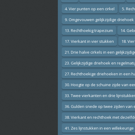
4. Vier punten op een cirkel
5. Rec
9. Omgevouwen gelijkzijdige driehoek
13. Rechthoekig trapezium
14. Gebr
17. Vierkant in vier stukken
18. Vie
21. Drie halve cirkels in een gelijkzijd
23. Gelijkzijdige driehoek en regelma
27. Rechthoekige driehoeken in een ha
30. Hoogte op de schuine zijde van e
33. Twee vierkanten en drie lijnstukke
36. Gulden snede op twee zijden van 
38. Vierkant en rechthoek met dezelf
41. Zes lijnstukken in een willekeurig