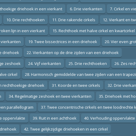
hthoekige driehoek in een vierkant
6. Drie vierkanten
7. Cirkel en vi
10. Drie rechthoeken
11. Drie rakende cirkels
12. Vierkant en tw
oken lijn in een vierkant
15. Rechthoek met halve cirkel en kwartcirkel
r vierkanten
19. Twee bissectrices in een driehoek
20. Vier even gr
ige driehoek
22. Vierkanten op de drie zijden van een driehoek
tige zeshoek
24. Vijf vierkanten
25. Drie rechthoeken
26. Zes rec
lve cirkel
28. Harmonisch gemiddelde van twee zijden van een trapez
en rechthoekige driehoek
31. Koorde en twee cirkels
32. Drie vierk
n
34. Regelmatige zeshoek en twee vierkanten
35. Driehoek met ho
een parallellogram
37. Twee concentrische cirkels en twee loodrechte
de oppervlakte
39. Ruit in een achthoek
40. Verhouding oppervlakte
e driehoek
42. Twee gelijkzijdige driehoeken in een cirkel