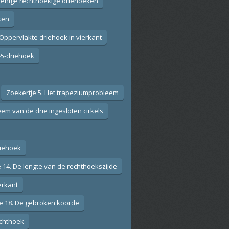
kbenige rechthoekige driehoeken
ken
 Oppervlakte driehoek in vierkant
4-5-driehoek
Zoekertje 5. Het trapeziumprobleem
eem van de drie ingesloten cirkels
riehoek
 14. De lengte van de rechthoekszijde
erkant
e 18. De gebroken koorde
echthoek