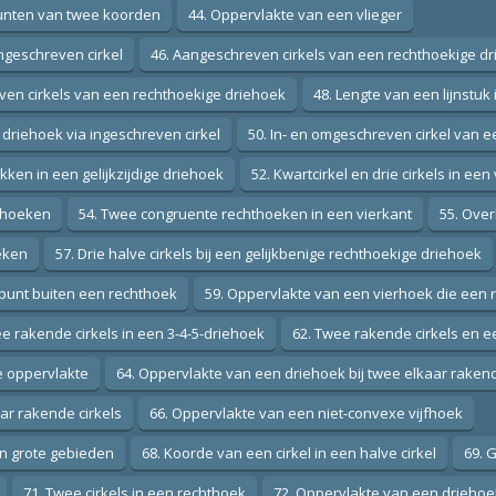
punten van twee koorden
44. Oppervlakte van een vlieger
ngeschreven cirkel
46. Aangeschreven cirkels van een rechthoekige d
ven cirkels van een rechthoekige driehoek
48. Lengte van een lijnstuk 
driehoek via ingeschreven cirkel
50. In- en omgeschreven cirkel van 
kken in een gelijkzijdige driehoek
52. Kwartcirkel en drie cirkels in een
iehoeken
54. Twee congruente rechthoeken in een vierkant
55. Over
eken
57. Drie halve cirkels bij een gelijkbenige rechthoekige driehoek
n punt buiten een rechthoek
59. Oppervlakte van een vierhoek die een 
e rakende cirkels in een 3-4-5-driehoek
62. Twee rakende cirkels en e
e oppervlakte
64. Oppervlakte van een driehoek bij twee elkaar rakend
aar rakende cirkels
66. Oppervlakte van een niet-convexe vijfhoek
en grote gebieden
68. Koorde van een cirkel in een halve cirkel
69. 
71. Twee cirkels in een rechthoek
72. Oppervlakte van een driehoek