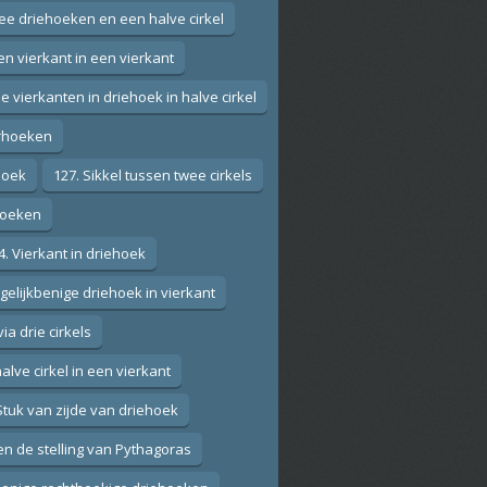
wee driehoeken en een halve cirkel
en vierkant in een vierkant
ie vierkanten in driehoek in halve cirkel
erhoeken
ehoek
127. Sikkel tussen twee cirkels
ehoeken
4. Vierkant in driehoek
 gelijkbenige driehoek in vierkant
via drie cirkels
alve cirkel in een vierkant
Stuk van zijde van driehoek
en de stelling van Pythagoras