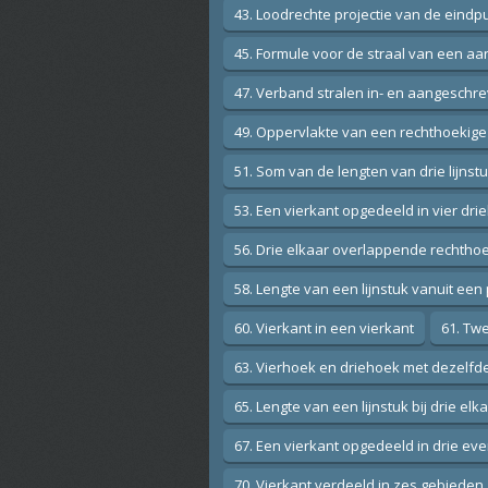
43. Loodrechte projectie van de eind
45. Formule voor de straal van een aa
47. Verband stralen in- en aangeschre
49. Oppervlakte van een rechthoekige 
51. Som van de lengten van drie lijnstu
53. Een vierkant opgedeeld in vier dr
56. Drie elkaar overlappende rechtho
58. Lengte van een lijnstuk vanuit ee
60. Vierkant in een vierkant
61. Twe
63. Vierhoek en driehoek met dezelfd
65. Lengte van een lijnstuk bij drie elk
67. Een vierkant opgedeeld in drie ev
70. Vierkant verdeeld in zes gebieden