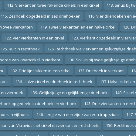
112. Vierkant en twee rakende cirkels in een cirkel
113. Sinus bij t
115. Zeshoek opgedeeld in zes driehoeken
116. Vier driehoeken en e
in twee vierkanten
119. Twee vierkanten en een halve cirkel
120. Dr
122. Vier vierkanten in een cirkel
123. Vierkant opgedeeld in vier vi
125. Ruit in rechthoek
126. Rechthoek via vierkant en gelijkzijdige dri
oorde van kwartcirkel in vierkant
130. Snijlijn bij twee gelijkzijdige dri
um
132. Drie lijnstukken in een cirkel
133. Driehoek in vierkant
13
rkant
136. Halve cirkel en driehoek in rechthoek
137. Halve cirkel en
 en vierhoek
139. Gelijkzijdige en gelijkbenige driehoek
140. Sikkel 
iehoek opgedeeld in driehoek en vierhoek
143. Drie vierkanten in een h
hoek in vijfhoek
146. Lengte van een zijde van een trapezium
147. 
man van Vitruvius met cirkel en vierkant en rechthoek
150. Rechthoek 