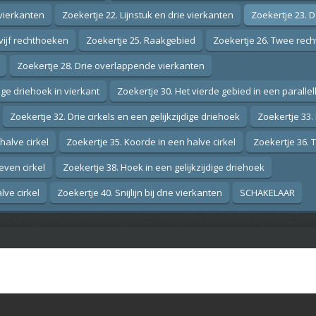
 vierkanten
Zoekertje 22. Lijnstuk en drie vierkanten
Zoekertje 23. D
 vijf rechthoeken
Zoekertje 25. Raakgebied
Zoekertje 26. Twee rec
Zoekertje 28. Drie overlappende vierkanten
ge driehoek in vierkant
Zoekertje 30. Het vierde gebied in een paralle
Zoekertje 32. Drie cirkels en een gelijkzijdige driehoek
Zoekertje 33.
halve cirkel
Zoekertje 35. Koorde in een halve cirkel
Zoekertje 36. 
even cirkel
Zoekertje 38. Hoek in een gelijkzijdige driehoek
lve cirkel
Zoekertje 40. Snijlijn bij drie vierkanten
SCHAKELAAR