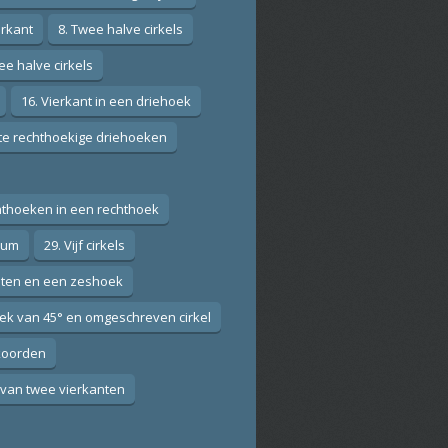
erkant
8. Twee halve cirkels
ee halve cirkels
16. Vierkant in een driehoek
ote rechthoekige driehoeken
hthoeken in een rechthoek
ium
29. Vijf cirkels
anten en een zeshoek
ek van 45° en omgeschreven cirkel
 koorden
 van twee vierkanten