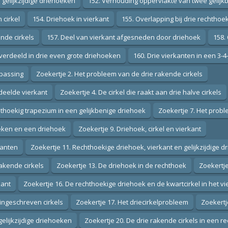
gelijkzijdige driehoeken
152. Verhouding oppervlakte van twee gelij
 cirkel
154. Driehoek in vierkant
155. Overlapping bij drie rechthoe
nde cirkels
157. Deel van vierkant afgesneden door driehoek
158.
 verdeeld in drie even grote driehoeken
160. Drie vierkanten in een 3-
epassing
Zoekertje 2. Het probleem van de drie rakende cirkels
deelde vierkant
Zoekertje 4. De cirkel die raakt aan drie halve cirkels
thoekig trapezium in een gelijkbenige driehoek
Zoekertje 7. Het probl
eken en een driehoek
Zoekertje 9. Driehoek, cirkel en vierkant
kanten
Zoekertje 11. Rechthoekige driehoek, vierkant en gelijkzijdige d
rakende cirkels
Zoekertje 13. De driehoek in de rechthoek
Zoekertje
kant
Zoekertje 16. De rechthoekige driehoek en de kwartcirkel in het vi
 ingeschreven cirkels
Zoekertje 17. Het driecirkelprobleem
Zoekertj
elijkzijdige driehoeken
Zoekertje 20. De drie rakende cirkels in een r