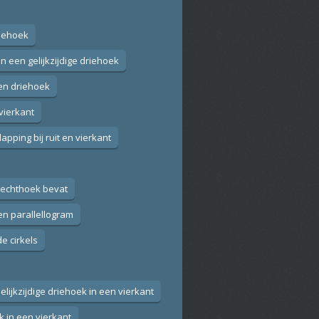
riehoek
in een gelijkzijdige driehoek
een driehoek
 vierkant
lapping bij ruit en vierkant
rechthoek bevat
en parallellogram
e cirkels
Gelijkzijdige driehoek in een vierkant
 in een vierkant