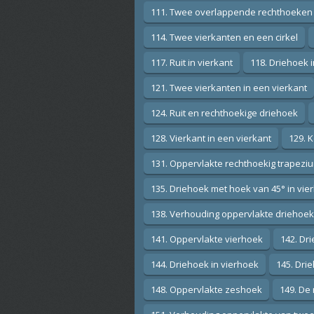
111. Twee overlappende rechthoeken
114. Twee vierkanten en een cirkel
117. Ruit in vierkant
118. Driehoek 
121. Twee vierkanten in een vierkant
124. Ruit en rechthoekige driehoek
128. Vierkant in een vierkant
129. K
131. Oppervlakte rechthoekig trapezi
135. Driehoek met hoek van 45° in vie
138. Verhouding oppervlakte driehoek
141. Oppervlakte vierhoek
142. Dr
144. Driehoek in vierhoek
145. Drie
148. Oppervlakte zeshoek
149. De 