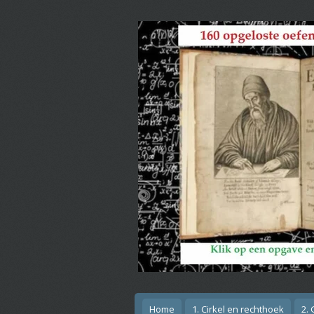
Ga
direct
naar
de
hoofdinhoud
Home
1. Cirkel en rechthoek
2.