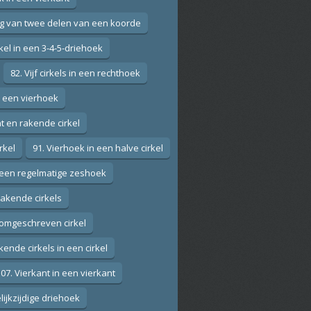
ng van twee delen van een koorde
rkel in een 3-4-5-driehoek
82. Vijf cirkels in een rechthoek
n een vierhoek
nt en rakende cirkel
rkel
91. Vierhoek in een halve cirkel
in een regelmatige zeshoek
rakende cirkels
omgeschreven cirkel
kende cirkels in een cirkel
07. Vierkant in een vierkant
lijkzijdige driehoek