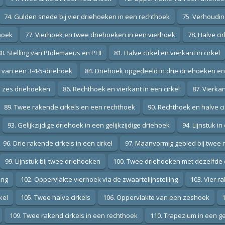
74. Gulden snede bij vier driehoeken in een rechthoek
75. Verhoudi
thoek
77. Vierhoek en twee driehoeken in een vierhoek
78. Halve ci
80. Stelling van Ptolemaeus en PHI
81. Halve cirkel en vierkant in cirkel
l van een 3-4-5-driehoek
84. Driehoek opgedeeld in drie driehoeken e
n zes driehoeken
86. Rechthoek en vierkant in een cirkel
87. Vierka
89. Twee rakende cirkels en een rechthoek
90. Rechthoek en halve ci
93. Gelijkzijdige driehoek in een gelijkzijdige driehoek
94. Lijnstuk 
96. Drie rakende cirkels in een cirkel
97. Maanvormig gebied bij twee 
99. Lijnstuk bij twee driehoeken
100. Twee driehoeken met dezelfde 
ing
102. Oppervlakte vierhoek via de zwaartelijnstelling
103. Vier ra
kel
105. Twee halve cirkels
106. Oppervlakte van een zeshoek
1
109. Twee rakend cirkels in een rechthoek
110. Trapezium in een ge