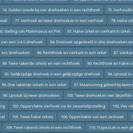
74. Gulden snede bij vier driehoeken in een rechthoek
75. Verhoudi
thoek
77. Vierhoek en twee driehoeken in een vierhoek
78. Halve ci
80. Stelling van Ptolemaeus en PHI
81. Halve cirkel en vierkant in cirkel
l van een 3-4-5-driehoek
84. Driehoek opgedeeld in drie driehoeken e
n zes driehoeken
86. Rechthoek en vierkant in een cirkel
87. Vierka
89. Twee rakende cirkels en een rechthoek
90. Rechthoek en halve ci
93. Gelijkzijdige driehoek in een gelijkzijdige driehoek
94. Lijnstuk 
96. Drie rakende cirkels in een cirkel
97. Maanvormig gebied bij twee 
99. Lijnstuk bij twee driehoeken
100. Twee driehoeken met dezelfde 
ing
102. Oppervlakte vierhoek via de zwaartelijnstelling
103. Vier ra
kel
105. Twee halve cirkels
106. Oppervlakte van een zeshoek
1
109. Twee rakend cirkels in een rechthoek
110. Trapezium in een ge