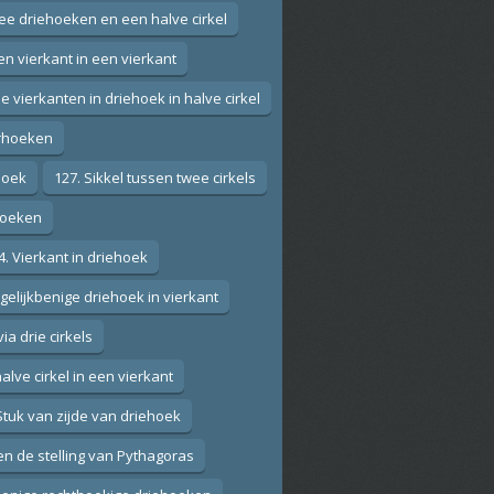
wee driehoeken en een halve cirkel
en vierkant in een vierkant
ie vierkanten in driehoek in halve cirkel
erhoeken
ehoek
127. Sikkel tussen twee cirkels
ehoeken
4. Vierkant in driehoek
 gelijkbenige driehoek in vierkant
via drie cirkels
alve cirkel in een vierkant
Stuk van zijde van driehoek
en de stelling van Pythagoras