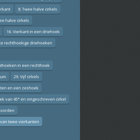
erkant
8. Twee halve cirkels
ee halve cirkels
16. Vierkant in een driehoek
ote rechthoekige driehoeken
hthoeken in een rechthoek
ium
29. Vijf cirkels
anten en een zeshoek
ek van 45° en omgeschreven cirkel
 koorden
 van twee vierkanten