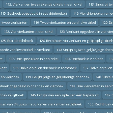
112. Vierkant en twee rakende cirkels in een cirkel
113. Sinus bij t
115. Zeshoek opgedeeld in zes driehoeken
116. Vier driehoeken en e
in twee vierkanten
119. Twee vierkanten en een halve cirkel
120. Dr
122. Vier vierkanten in een cirkel
123. Vierkant opgedeeld in vier vi
125. Ruit in rechthoek
126. Rechthoek via vierkant en gelijkzijdige dri
oorde van kwartcirkel in vierkant
130. Snijlijn bij twee gelijkzijdige dri
um
132. Drie lijnstukken in een cirkel
133. Driehoek in vierkant
13
rkant
136. Halve cirkel en driehoek in rechthoek
137. Halve cirkel en
 en vierhoek
139. Gelijkzijdige en gelijkbenige driehoek
140. Sikkel 
iehoek opgedeeld in driehoek en vierhoek
143. Drie vierkanten in een h
hoek in vijfhoek
146. Lengte van een zijde van een trapezium
147. 
man van Vitruvius met cirkel en vierkant en rechthoek
150. Rechthoek 