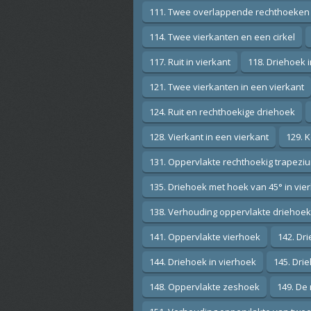
111. Twee overlappende rechthoeken
114. Twee vierkanten en een cirkel
117. Ruit in vierkant
118. Driehoek 
121. Twee vierkanten in een vierkant
124. Ruit en rechthoekige driehoek
128. Vierkant in een vierkant
129. K
131. Oppervlakte rechthoekig trapezi
135. Driehoek met hoek van 45° in vie
138. Verhouding oppervlakte driehoek
141. Oppervlakte vierhoek
142. Dr
144. Driehoek in vierhoek
145. Drie
148. Oppervlakte zeshoek
149. De 