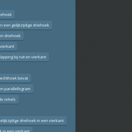
riehoek
in een gelijkzijdige driehoek
een driehoek
 vierkant
lapping bij ruit en vierkant
rechthoek bevat
en parallellogram
e cirkels
Gelijkzijdige driehoek in een vierkant
 in een vierkant