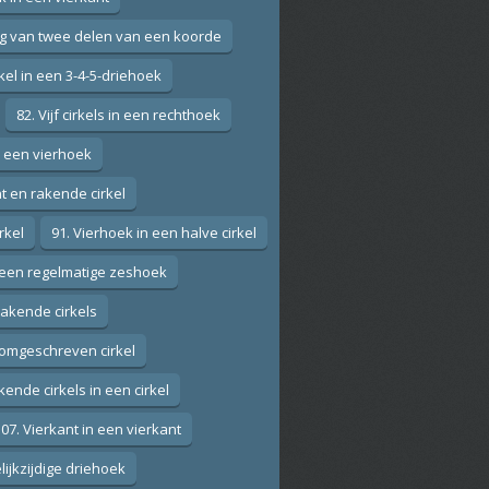
ng van twee delen van een koorde
rkel in een 3-4-5-driehoek
82. Vijf cirkels in een rechthoek
n een vierhoek
nt en rakende cirkel
rkel
91. Vierhoek in een halve cirkel
in een regelmatige zeshoek
rakende cirkels
omgeschreven cirkel
kende cirkels in een cirkel
07. Vierkant in een vierkant
lijkzijdige driehoek