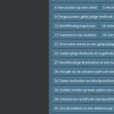
4. Vier punten op een cirkel
5. Rec
9. Omgevouwen gelijkzijdige driehoek
13. Rechthoekig trapezium
14. Gebr
17. Vierkant in vier stukken
18. Vie
21. Drie halve cirkels in een gelijkzijd
23. Gelijkzijdige driehoek en regelma
27. Rechthoekige driehoeken in een ha
30. Hoogte op de schuine zijde van e
33. Twee vierkanten en drie lijnstukke
36. Gulden snede op twee zijden van 
38. Vierkant en rechthoek met dezelf
41. Zes lijnstukken in een willekeurig