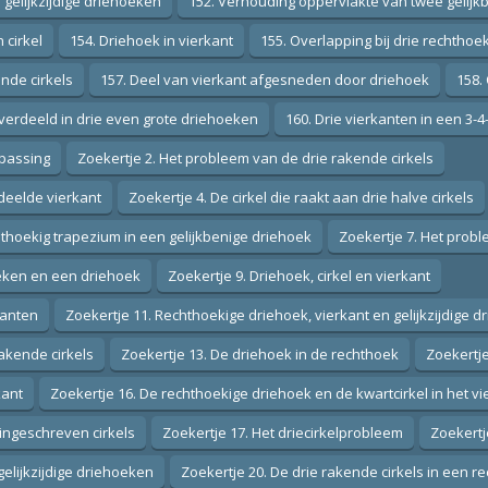
gelijkzijdige driehoeken
152. Verhouding oppervlakte van twee gelij
 cirkel
154. Driehoek in vierkant
155. Overlapping bij drie rechthoe
nde cirkels
157. Deel van vierkant afgesneden door driehoek
158.
 verdeeld in drie even grote driehoeken
160. Drie vierkanten in een 3-
epassing
Zoekertje 2. Het probleem van de drie rakende cirkels
deelde vierkant
Zoekertje 4. De cirkel die raakt aan drie halve cirkels
thoekig trapezium in een gelijkbenige driehoek
Zoekertje 7. Het probl
eken en een driehoek
Zoekertje 9. Driehoek, cirkel en vierkant
kanten
Zoekertje 11. Rechthoekige driehoek, vierkant en gelijkzijdige d
rakende cirkels
Zoekertje 13. De driehoek in de rechthoek
Zoekertje
kant
Zoekertje 16. De rechthoekige driehoek en de kwartcirkel in het vi
 ingeschreven cirkels
Zoekertje 17. Het driecirkelprobleem
Zoekertj
elijkzijdige driehoeken
Zoekertje 20. De drie rakende cirkels in een r