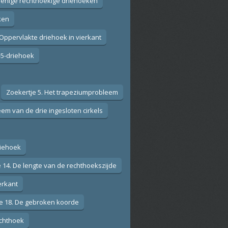
kbenige rechthoekige driehoeken
ken
 Oppervlakte driehoek in vierkant
4-5-driehoek
Zoekertje 5. Het trapeziumprobleem
eem van de drie ingesloten cirkels
riehoek
 14. De lengte van de rechthoekszijde
erkant
e 18. De gebroken koorde
echthoek