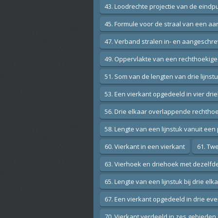
43. Loodrechte projectie van de eind
45. Formule voor de straal van een aa
47. Verband stralen in- en aangeschre
49. Oppervlakte van een rechthoekige 
51. Som van de lengten van drie lijnstu
53. Een vierkant opgedeeld in vier dr
56. Drie elkaar overlappende rechtho
58. Lengte van een lijnstuk vanuit ee
60. Vierkant in een vierkant
61. Twe
63. Vierhoek en driehoek met dezelfd
65. Lengte van een lijnstuk bij drie elk
67. Een vierkant opgedeeld in drie ev
70. Vierkant verdeeld in zes gebieden