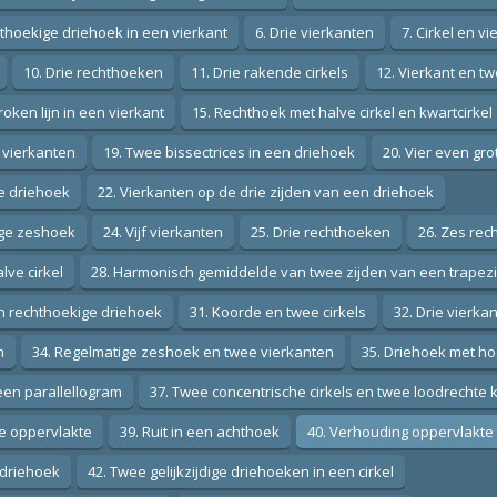
hthoekige driehoek in een vierkant
6. Drie vierkanten
7. Cirkel en vi
10. Drie rechthoeken
11. Drie rakende cirkels
12. Vierkant en tw
oken lijn in een vierkant
15. Rechthoek met halve cirkel en kwartcirkel
r vierkanten
19. Twee bissectrices in een driehoek
20. Vier even gr
ige driehoek
22. Vierkanten op de drie zijden van een driehoek
tige zeshoek
24. Vijf vierkanten
25. Drie rechthoeken
26. Zes rec
lve cirkel
28. Harmonisch gemiddelde van twee zijden van een trapez
en rechthoekige driehoek
31. Koorde en twee cirkels
32. Drie vierk
n
34. Regelmatige zeshoek en twee vierkanten
35. Driehoek met ho
een parallellogram
37. Twee concentrische cirkels en twee loodrechte
de oppervlakte
39. Ruit in een achthoek
40. Verhouding oppervlakte
e driehoek
42. Twee gelijkzijdige driehoeken in een cirkel