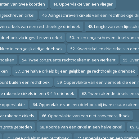
punten van twee koorden
44. Oppervlakte van een vlieger
ngeschreven cirkel
46. Aangeschreven cirkels van een rechthoekige d
ven cirkels van een rechthoekige driehoek
48. Lengte van een lijnstuk 
driehoek via ingeschreven cirkel
50. In- en omgeschreven cirkel van 
kken in een gelijkzijdige driehoek
52. Kwartcirkel en drie cirkels in een
iehoeken
54. Twee congruente rechthoeken in een vierkant
55. Over
eken
57. Drie halve cirkels bij een gelijkbenige rechthoekige driehoek
n punt buiten een rechthoek
59. Oppervlakte van een vierhoek die een 
e rakende cirkels in een 3-4-5-driehoek
62. Twee rakende cirkels en e
e oppervlakte
64. Oppervlakte van een driehoek bij twee elkaar rakend
aar rakende cirkels
66. Oppervlakte van een niet-convexe vijfhoek
en grote gebieden
68. Koorde van een cirkel in een halve cirkel
69. 
71. Twee cirkels in een rechthoek
72. Oppervlakte van een driehoek