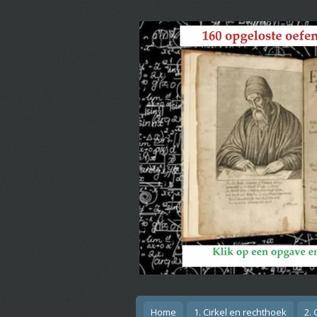
Ga
direct
naar
de
hoofdinhoud
Home
1. Cirkel en rechthoek
2.