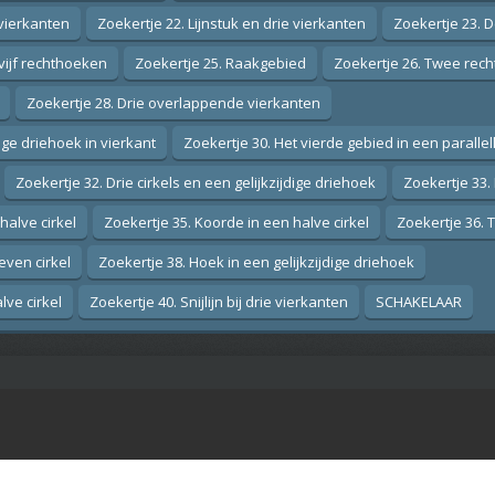
 vierkanten
Zoekertje 22. Lijnstuk en drie vierkanten
Zoekertje 23. D
 vijf rechthoeken
Zoekertje 25. Raakgebied
Zoekertje 26. Twee rec
Zoekertje 28. Drie overlappende vierkanten
ge driehoek in vierkant
Zoekertje 30. Het vierde gebied in een paralle
Zoekertje 32. Drie cirkels en een gelijkzijdige driehoek
Zoekertje 33.
halve cirkel
Zoekertje 35. Koorde in een halve cirkel
Zoekertje 36. 
even cirkel
Zoekertje 38. Hoek in een gelijkzijdige driehoek
lve cirkel
Zoekertje 40. Snijlijn bij drie vierkanten
SCHAKELAAR